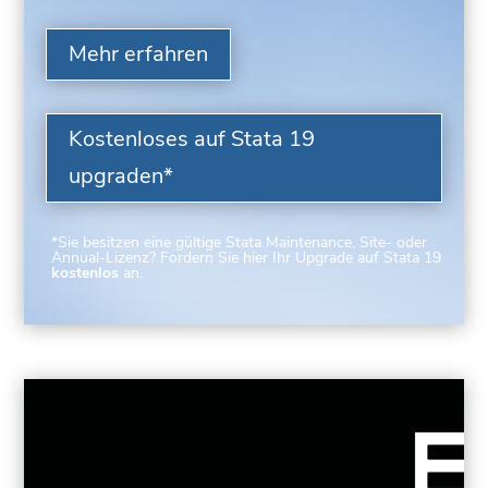
Mehr erfahren
Kostenloses auf Stata 19
upgraden*
*Sie besitzen eine gültige Stata Maintenance, Site- oder
Annual-Lizenz? Fordern Sie hier Ihr Upgrade auf Stata 19
kostenlos
an.