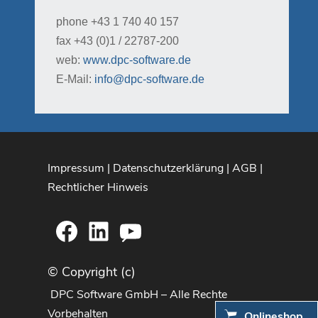
phone +43 1 740 40 157
fax +43 (0)1 / 22787-200
web:
www.dpc-software.de
E-Mail:
info@dpc-software.de
Impressum
|
Datenschutzerklärung
|
AGB
|
Rechtlicher Hinweis
Facebook
LinkedIn
YouTube
© Copyright (c)
DPC Software GmbH – Alle Rechte
Vorbehalten
Onlineshop