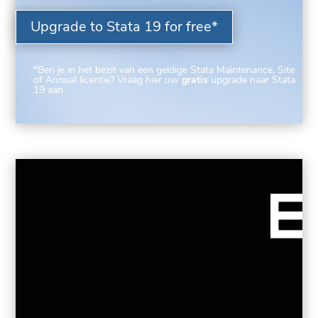
Upgrade to Stata 19 for free*
*Ben je in het bezit van een geldige Stata Maintenance, Site
of Annual licentie? Vraag hier uw
gratis
upgrade naar Stata
19 aan.