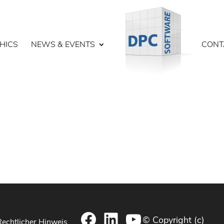
HICS
NEWS & EVENTS
CONT
Facebook
LinkedIn
YouTube
© Copyright (c)
Rechtlicher Hinweis