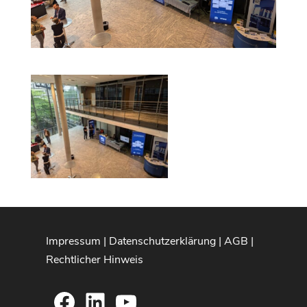
Impressum
|
Datenschutzerklärung
|
AGB
|
Rechtlicher Hinweis
Facebook
LinkedIn
YouTube