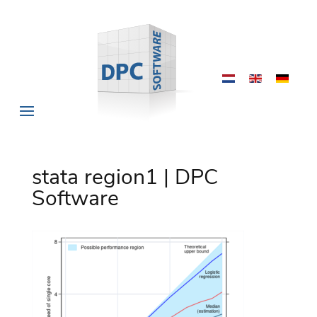
stata region1 | DPC
Software